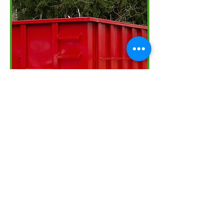
Saine gestion
des matières
résiduelles
Nous assurons un travail vite fait bien