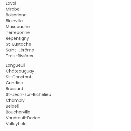
Laval
Mirabel
Boisbriand
Blainville
Mascouche
Terrebonne
Repentigny
St-Eustache
Saint-Jérôme
Trois-Rivières
Longueuil
Châteauguay
St-Constant
Candiac
Brossard
St-Jean-sur-Richelieu
Chambly
Beloeil
Boucherville
Vaudreuil-Dorion
Valleyfield