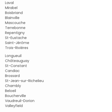
Laval
Mirabel
Boisbriand
Blainville
Mascouche
Terrebonne
Repentigny
St-Eustache
Saint-Jérôme
Trois-Rivières
Longueuil
Châteauguay
St-Constant
Candiac
Brossard
St-Jean-sur-Richelieu
Chambly
Beloeil
Boucherville
Vaudreuil-Dorion
Valleyfield