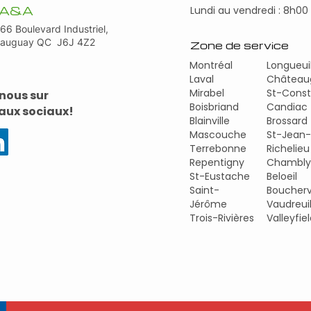
t A&A
Lundi au vendredi : 8h00
66 Boulevard Industriel,
eauguay QC J6J 4Z2
Zone de service
Montréal
Longueui
Laval
Château
Mirabel
St-Const
nous sur
Boisbriand
Candiac
eaux sociaux!
Blainville
Brossard
Mascouche
St-Jean-
Terrebonne
Richelieu
Repentigny
Chambly
St-Eustache
Beloeil
Saint-
Bouchervi
Jérôme
Vaudreui
Trois-Rivières
Valleyfie