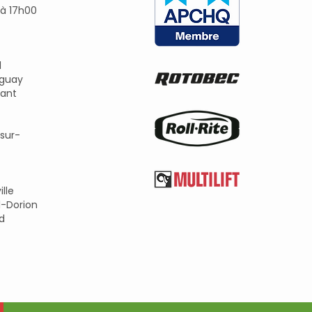
 à 17h00
l
guay
ant
sur-
lle
l-Dorion
ld