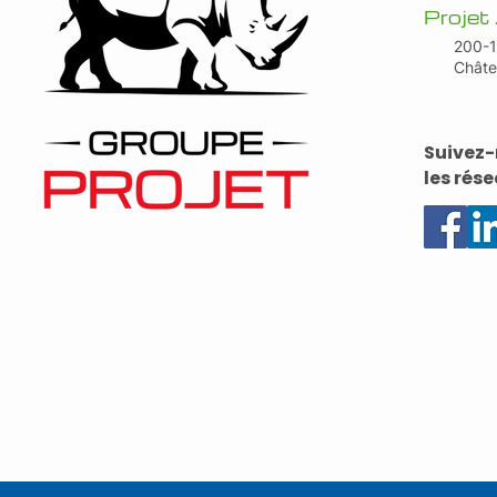
Proje
200-1
Chât
Suivez-
les rés